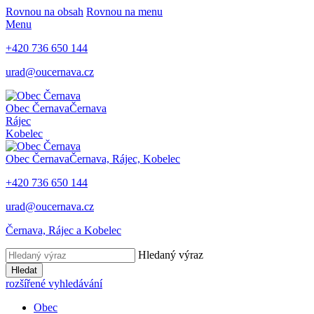
Rovnou na obsah
Rovnou na menu
Menu
+420
736 650 144
urad@oucernava.cz
Obec Černava
Černava
Rájec
Kobelec
Obec Černava
Černava, Rájec, Kobelec
+420
736 650 144
urad@oucernava.cz
Černava, Rájec a Kobelec
Hledaný výraz
Hledat
rozšířené vyhledávání
Obec