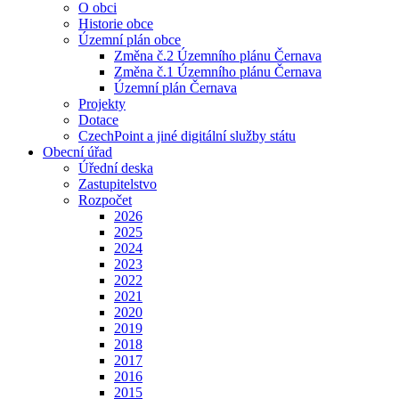
O obci
Historie obce
Územní plán obce
Změna č.2 Územního plánu Černava
Změna č.1 Územního plánu Černava
Územní plán Černava
Projekty
Dotace
CzechPoint a jiné digitální služby státu
Obecní úřad
Úřední deska
Zastupitelstvo
Rozpočet
2026
2025
2024
2023
2022
2021
2020
2019
2018
2017
2016
2015