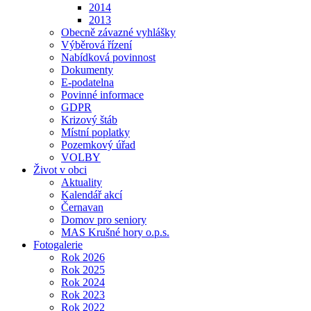
2014
2013
Obecně závazné vyhlášky
Výběrová řízení
Nabídková povinnost
Dokumenty
E-podatelna
Povinné informace
GDPR
Krizový štáb
Místní poplatky
Pozemkový úřad
VOLBY
Život v obci
Aktuality
Kalendář akcí
Černavan
Domov pro seniory
MAS Krušné hory o.p.s.
Fotogalerie
Rok 2026
Rok 2025
Rok 2024
Rok 2023
Rok 2022