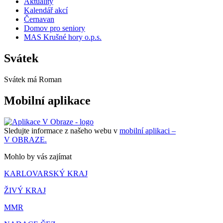
Aktuality
Kalendář akcí
Černavan
Domov pro seniory
MAS Krušné hory o.p.s.
Svátek
Svátek má
Roman
Mobilní aplikace
Sledujte informace z našeho webu v
mobilní aplikaci –
V OBRAZE.
Mohlo by vás zajímat
KARLOVARSKÝ KRAJ
ŽIVÝ KRAJ
MMR