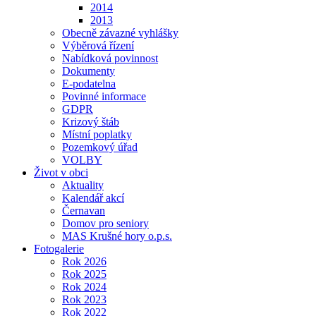
2014
2013
Obecně závazné vyhlášky
Výběrová řízení
Nabídková povinnost
Dokumenty
E-podatelna
Povinné informace
GDPR
Krizový štáb
Místní poplatky
Pozemkový úřad
VOLBY
Život v obci
Aktuality
Kalendář akcí
Černavan
Domov pro seniory
MAS Krušné hory o.p.s.
Fotogalerie
Rok 2026
Rok 2025
Rok 2024
Rok 2023
Rok 2022