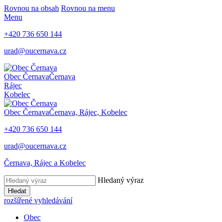
Rovnou na obsah
Rovnou na menu
Menu
+420
736 650 144
urad@oucernava.cz
Obec Černava
Černava
Rájec
Kobelec
Obec Černava
Černava, Rájec, Kobelec
+420
736 650 144
urad@oucernava.cz
Černava, Rájec a Kobelec
Hledaný výraz
Hledat
rozšířené vyhledávání
Obec