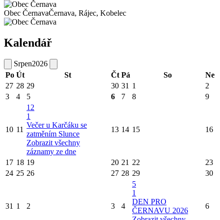
Obec Černava
Černava, Rájec, Kobelec
Kalendář
Srpen
2026
Po
Út
St
Čt
Pá
So
Ne
27
28
29
30
31
1
2
3
4
5
6
7
8
9
12
1
Večer u Karčáku se
10
11
13
14
15
16
zatměním Slunce
Zobrazit všechny
záznamy ze dne
17
18
19
20
21
22
23
24
25
26
27
28
29
30
5
1
DEN PRO
31
1
2
3
4
6
ČERNAVU 2026
Zobrazit všechny