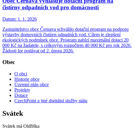
Obec Černava vyhlašuje dotační program na
čistírny odpadních vod pro domácnosti
Datum:
1. 1. 2026
Zastupitelstvo obce Černava schválilo dotační program na podporu
výstavby domovních čistíren odpadních vod. Cílem je zlepšení
ekologických podmínek obce. Program nabízí maximální dotaci 20
000 Kč na žadatele, s celkovým rozpočtem 40 000 Kč pro rok 2026.
Žádosti lze podávat od 2. února 2026.
Obec
O obci
Historie obce
Územní plán obce
Projekty
Dotace
CzechPoint a jiné digitální služby státu
Svátek
Svátek má
Oldřiška