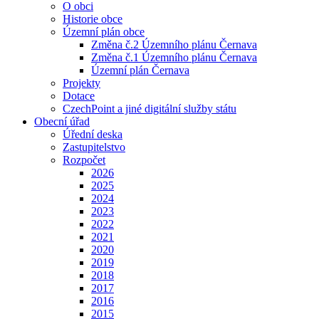
O obci
Historie obce
Územní plán obce
Změna č.2 Územního plánu Černava
Změna č.1 Územního plánu Černava
Územní plán Černava
Projekty
Dotace
CzechPoint a jiné digitální služby státu
Obecní úřad
Úřední deska
Zastupitelstvo
Rozpočet
2026
2025
2024
2023
2022
2021
2020
2019
2018
2017
2016
2015