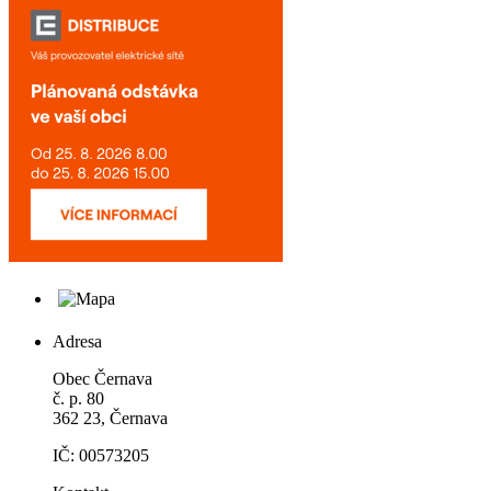
Adresa
Obec Černava
č. p. 80
362 23, Černava
IČ: 00573205