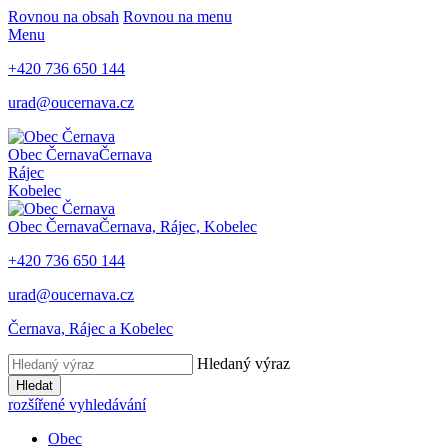
Rovnou na obsah
Rovnou na menu
Menu
+420
736 650 144
urad@oucernava.cz
Obec Černava
Černava
Rájec
Kobelec
Obec Černava
Černava, Rájec, Kobelec
+420
736 650 144
urad@oucernava.cz
Černava, Rájec a Kobelec
Hledaný výraz
Hledat
rozšířené vyhledávání
Obec