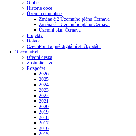
O obci
Historie obce
Územní plán obce
Změna č.2 Územního plánu Černava
Změna č.1 Územního plánu Černava
Územní plán Černava
Projekty
Dotace
CzechPoint a jiné digitální služby státu
Obecní úřad
Úřední deska
Zastupitelstvo
Rozpočet
2026
2025
2024
2023
2022
2021
2020
2019
2018
2017
2016
2015