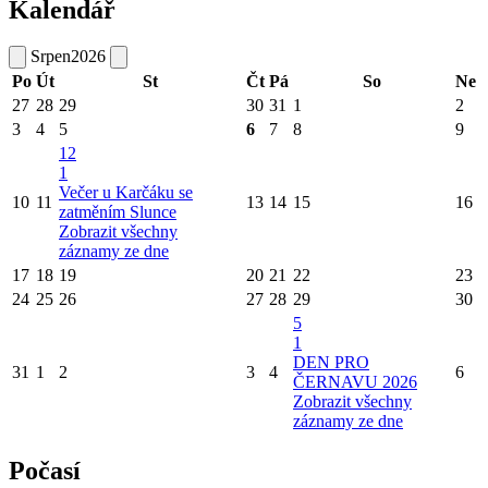
Kalendář
Srpen
2026
Po
Út
St
Čt
Pá
So
Ne
27
28
29
30
31
1
2
3
4
5
6
7
8
9
12
1
Večer u Karčáku se
10
11
13
14
15
16
zatměním Slunce
Zobrazit všechny
záznamy ze dne
17
18
19
20
21
22
23
24
25
26
27
28
29
30
5
1
DEN PRO
31
1
2
3
4
6
ČERNAVU 2026
Zobrazit všechny
záznamy ze dne
Počasí