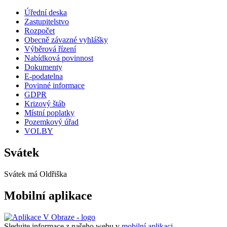
Úřední deska
Zastupitelstvo
Rozpočet
Obecně závazné vyhlášky
Výběrová řízení
Nabídková povinnost
Dokumenty
E-podatelna
Povinné informace
GDPR
Krizový štáb
Místní poplatky
Pozemkový úřad
VOLBY
Svátek
Svátek má
Oldřiška
Mobilní aplikace
Sledujte informace z našeho webu v
mobilní aplikaci –