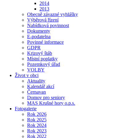
2014
2013
Obecně závazné vyhlášky
Výběrová řízení
Nabídková povinnost
Dokumenty
E-podatelna
Povinné informace
GDPR
Krizový štáb
Místní poplatky
Pozemkový úřad
VOLBY
Život v obci
Aktuality
Kalendář akcí
Černavan
Domov pro seniory
MAS Krušné hory o.p.s.
Fotogalerie
Rok 2026
Rok 2025
Rok 2024
Rok 2023
Rok 2022