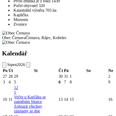
První zmínka je z roku 1439
Počet obyvatel 320
Katastrální výměra 705 ha
Kaplička
Muzeum
Zvonice
Obec Černava
Černava, Rájec, Kobelec
Kalendář
Srpen
2026
Po
Út
St
Čt
Pá
So
Ne
27
28
29
30
31
1
2
3
4
5
6
7
8
9
12
1
Večer u Karčáku se
10
11
13
14
15
16
zatměním Slunce
Zobrazit všechny
záznamy ze dne