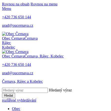
Rovnou na obsah
Rovnou na menu
Menu
+420
736 650 144
urad@oucernava.cz
Obec Černava
Černava
Rájec
Kobelec
Obec Černava
Černava, Rájec, Kobelec
+420
736 650 144
urad@oucernava.cz
Černava, Rájec a Kobelec
Hledaný výraz
Hledat
rozšířené vyhledávání
Obec