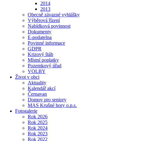
2014
2013
Obecně závazné vyhlášky
Výběrová řízení
Nabídková povinnost
Dokumenty
E-podatelna
Povinné informace
GDPR
Krizový štáb
Místní poplatky
Pozemkový úřad
VOLBY
Život v obci
Aktuality
Kalendář akcí
Černavan
Domov pro seniory
MAS Krušné hory o.p.s.
Fotogalerie
Rok 2026
Rok 2025
Rok 2024
Rok 2023
Rok 2022