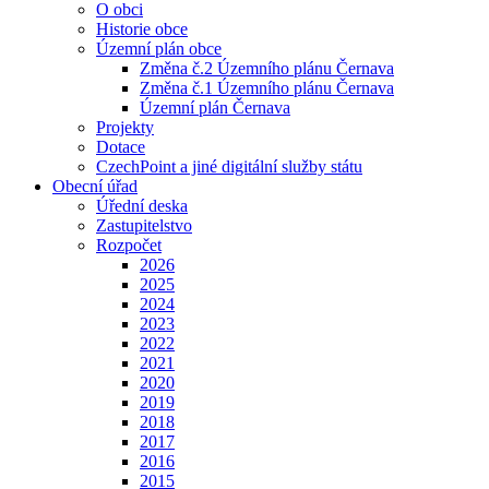
O obci
Historie obce
Územní plán obce
Změna č.2 Územního plánu Černava
Změna č.1 Územního plánu Černava
Územní plán Černava
Projekty
Dotace
CzechPoint a jiné digitální služby státu
Obecní úřad
Úřední deska
Zastupitelstvo
Rozpočet
2026
2025
2024
2023
2022
2021
2020
2019
2018
2017
2016
2015