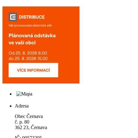
Adresa
Obec Černava
č. p. 80
362 23, Černava
IČ: 00573205