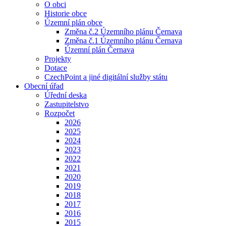
O obci
Historie obce
Územní plán obce
Změna č.2 Územního plánu Černava
Změna č.1 Územního plánu Černava
Územní plán Černava
Projekty
Dotace
CzechPoint a jiné digitální služby státu
Obecní úřad
Úřední deska
Zastupitelstvo
Rozpočet
2026
2025
2024
2023
2022
2021
2020
2019
2018
2017
2016
2015