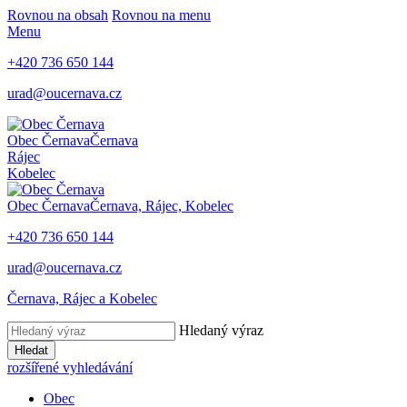
Rovnou na obsah
Rovnou na menu
Menu
+420
736 650 144
urad@oucernava.cz
Obec Černava
Černava
Rájec
Kobelec
Obec Černava
Černava, Rájec, Kobelec
+420
736 650 144
urad@oucernava.cz
Černava, Rájec a Kobelec
Hledaný výraz
Hledat
rozšířené vyhledávání
Obec