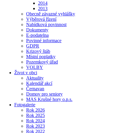
2014
2013
Obecně závazné vyhlášky
Výběrová řízení
Nabídková povinnost
Dokumenty
E-podatelna
Povinné informace
GDPR
Krizový štáb
Místní poplatky
Pozemkový úřad
VOLBY
Život v obci
Aktuality
Kalendář akcí
Černavan
Domov pro seniory
MAS Krušné hory o.p.s.
Fotogalerie
Rok 2026
Rok 2025
Rok 2024
Rok 2023
Rok 2022