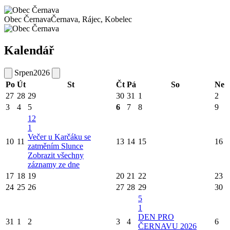
Obec Černava
Černava, Rájec, Kobelec
Kalendář
Srpen
2026
Po
Út
St
Čt
Pá
So
Ne
27
28
29
30
31
1
2
3
4
5
6
7
8
9
12
1
Večer u Karčáku se
10
11
13
14
15
16
zatměním Slunce
Zobrazit všechny
záznamy ze dne
17
18
19
20
21
22
23
24
25
26
27
28
29
30
5
1
DEN PRO
31
1
2
3
4
6
ČERNAVU 2026