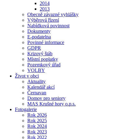
2014
2013
Obecně závazné vyhlášky
Výběrová řízení
Nabídková povinnost
Dokumenty
E-podatelna
Povinné informace
GDPR
Krizový štáb
Místní poplatky
Pozemkový úřad
VOLBY
Život v obci
Aktuality
Kalendář akcí
Černavan
Domov pro seniory
MAS Krušné hory o.p.s.
Fotogalerie
Rok 2026
Rok 2025
Rok 2024
Rok 2023
Rok 2022