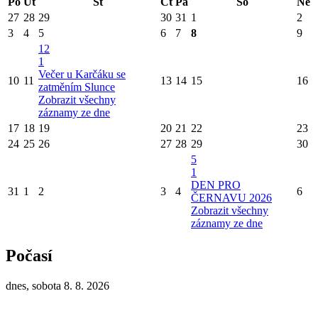
Po
Út
St
Čt
Pá
So
Ne
27
28
29
30
31
1
2
3
4
5
6
7
8
9
12
1
Večer u Karčáku se
10
11
13
14
15
16
zatměním Slunce
Zobrazit všechny
záznamy ze dne
17
18
19
20
21
22
23
24
25
26
27
28
29
30
5
1
DEN PRO
31
1
2
3
4
6
ČERNAVU 2026
Zobrazit všechny
záznamy ze dne
Počasí
dnes, sobota 8. 8. 2026