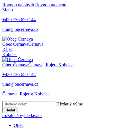
Rovnou na obsah
Rovnou na menu
Menu
+420
736 650 144
urad@oucernava.cz
Obec Černava
Černava
Rájec
Kobelec
Obec Černava
Černava, Rájec, Kobelec
+420
736 650 144
urad@oucernava.cz
Černava, Rájec a Kobelec
Hledaný výraz
Hledat
rozšířené vyhledávání
Obec