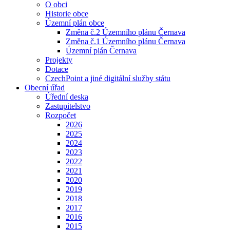
O obci
Historie obce
Územní plán obce
Změna č.2 Územního plánu Černava
Změna č.1 Územního plánu Černava
Územní plán Černava
Projekty
Dotace
CzechPoint a jiné digitální služby státu
Obecní úřad
Úřední deska
Zastupitelstvo
Rozpočet
2026
2025
2024
2023
2022
2021
2020
2019
2018
2017
2016
2015