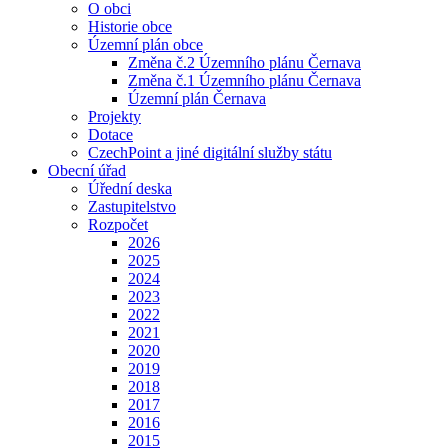
O obci
Historie obce
Územní plán obce
Změna č.2 Územního plánu Černava
Změna č.1 Územního plánu Černava
Územní plán Černava
Projekty
Dotace
CzechPoint a jiné digitální služby státu
Obecní úřad
Úřední deska
Zastupitelstvo
Rozpočet
2026
2025
2024
2023
2022
2021
2020
2019
2018
2017
2016
2015