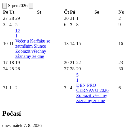
Srpen
2026
Po
Út
St
Čt
Pá
So
Ne
27
28
29
30
31
1
2
3
4
5
6
7
8
9
12
1
Večer u Karčáku se
10
11
13
14
15
16
zatměním Slunce
Zobrazit všechny
záznamy ze dne
17
18
19
20
21
22
23
24
25
26
27
28
29
30
5
1
DEN PRO
31
1
2
3
4
6
ČERNAVU 2026
Zobrazit všechny
záznamy ze dne
Počasí
dnes, pátek 7. 8. 2026