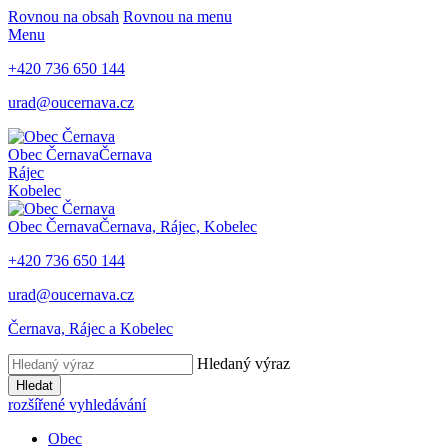
Rovnou na obsah
Rovnou na menu
Menu
+420
736 650 144
urad@oucernava.cz
Obec Černava
Černava
Rájec
Kobelec
Obec Černava
Černava, Rájec, Kobelec
+420
736 650 144
urad@oucernava.cz
Černava, Rájec a Kobelec
Hledaný výraz
Hledat
rozšířené vyhledávání
Obec