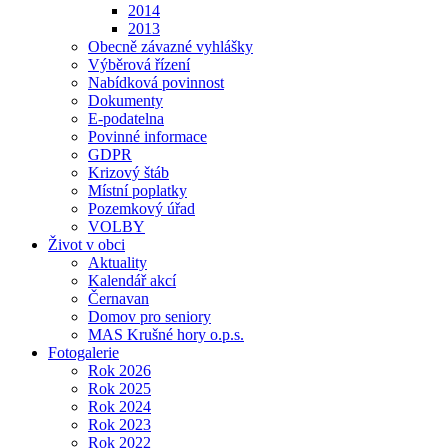
2014
2013
Obecně závazné vyhlášky
Výběrová řízení
Nabídková povinnost
Dokumenty
E-podatelna
Povinné informace
GDPR
Krizový štáb
Místní poplatky
Pozemkový úřad
VOLBY
Život v obci
Aktuality
Kalendář akcí
Černavan
Domov pro seniory
MAS Krušné hory o.p.s.
Fotogalerie
Rok 2026
Rok 2025
Rok 2024
Rok 2023
Rok 2022