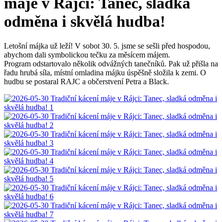
máje v Rájci: Tanec, sladká
odměna i skvělá hudba!
Letošní májka už leží! V sobot 30. 5. jsme se sešli před hospodou,
abychom dali symbolickou tečku za měsícem májem.
Program odstartovalo několik odvážných tanečníků. Pak už přišla na
řadu hrubá síla, místní omladina májku úspěšně složila k zemi. O
hudbu se postaral RAJC a občerstvení Petra a Black.