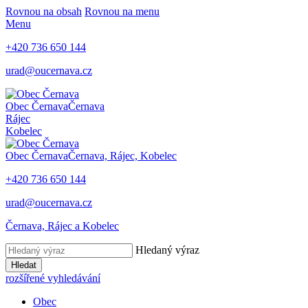
Rovnou na obsah
Rovnou na menu
Menu
+420
736 650 144
urad@oucernava.cz
Obec Černava
Černava
Rájec
Kobelec
Obec Černava
Černava, Rájec, Kobelec
+420
736 650 144
urad@oucernava.cz
Černava, Rájec a Kobelec
Hledaný výraz
Hledat
rozšířené vyhledávání
Obec