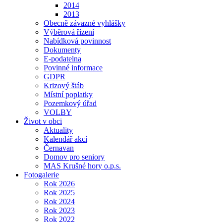
2014
2013
Obecně závazné vyhlášky
Výběrová řízení
Nabídková povinnost
Dokumenty
E-podatelna
Povinné informace
GDPR
Krizový štáb
Místní poplatky
Pozemkový úřad
VOLBY
Život v obci
Aktuality
Kalendář akcí
Černavan
Domov pro seniory
MAS Krušné hory o.p.s.
Fotogalerie
Rok 2026
Rok 2025
Rok 2024
Rok 2023
Rok 2022