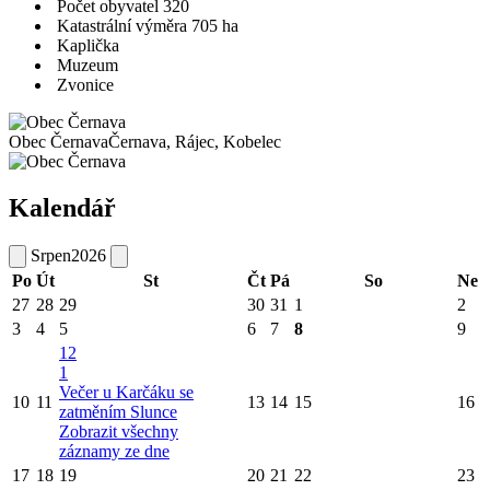
Počet obyvatel 320
Katastrální výměra 705 ha
Kaplička
Muzeum
Zvonice
Obec Černava
Černava, Rájec, Kobelec
Kalendář
Srpen
2026
Po
Út
St
Čt
Pá
So
Ne
27
28
29
30
31
1
2
3
4
5
6
7
8
9
12
1
Večer u Karčáku se
10
11
13
14
15
16
zatměním Slunce
Zobrazit všechny
záznamy ze dne
17
18
19
20
21
22
23