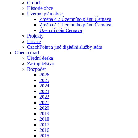
O obci
Historie obce
Územní plán obce
Změna č.2 Územního plánu Černava
Změna č.1 Územního plánu Černava
Územní plán Černava
Projekty
Dotace
CzechPoint a jiné digitální služby státu
Obecní úřad
Úřední deska
Zastupitelstvo
Rozpočet
2026
2025
2024
2023
2022
2021
2020
2019
2018
2017
2016
2015