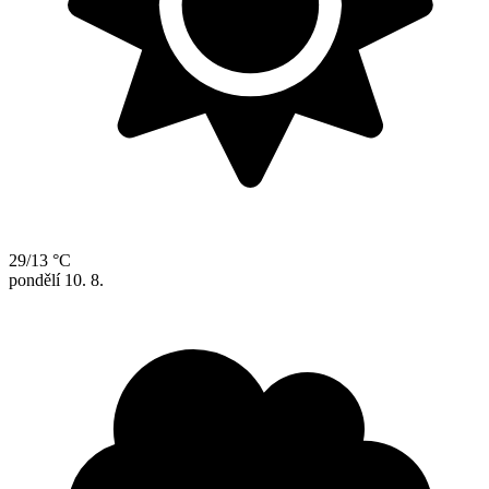
29/13 °C
pondělí
10. 8.