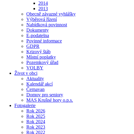
2014
2013
Obecně závazné vyhlášky
Výběrová řízení
Nabídková povinnost
Dokumenty
E-podatelna
Povinné informace
GDPR
Krizový štáb
Místní poplatky
Pozemkový úřad
VOLBY
Život v obci
Aktuality
Kalendář akcí
Černavan
Domov pro seniory
MAS Krušné hory o.p.s.
Fotogalerie
Rok 2026
Rok 2025
Rok 2024
Rok 2023
Rok 2022