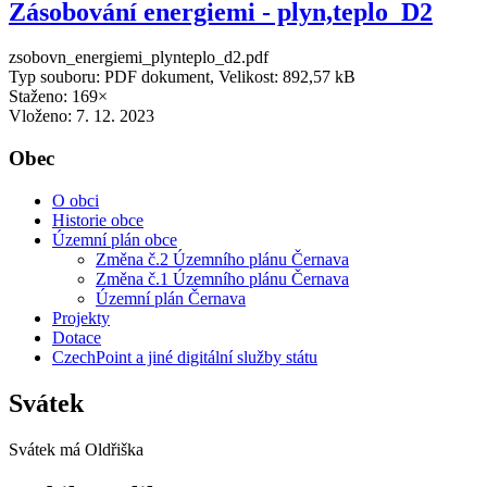
Zásobování energiemi - plyn,teplo_D2
zsobovn_energiemi_plynteplo_d2.pdf
Typ souboru: PDF dokument, Velikost: 892,57 kB
Staženo: 169×
Vloženo:
7. 12. 2023
Obec
O obci
Historie obce
Územní plán obce
Změna č.2 Územního plánu Černava
Změna č.1 Územního plánu Černava
Územní plán Černava
Projekty
Dotace
CzechPoint a jiné digitální služby státu
Svátek
Svátek má
Oldřiška