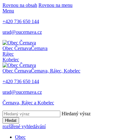
Rovnou na obsah
Rovnou na menu
Menu
+420
736 650 144
urad@oucernava.cz
Obec Černava
Černava
Rájec
Kobelec
Obec Černava
Černava, Rájec, Kobelec
+420
736 650 144
urad@oucernava.cz
Černava, Rájec a Kobelec
Hledaný výraz
Hledat
rozšířené vyhledávání
Obec