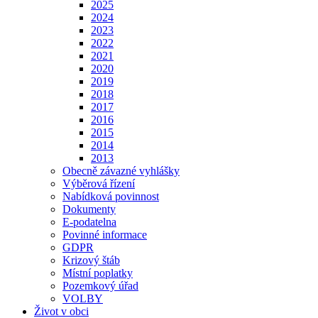
2025
2024
2023
2022
2021
2020
2019
2018
2017
2016
2015
2014
2013
Obecně závazné vyhlášky
Výběrová řízení
Nabídková povinnost
Dokumenty
E-podatelna
Povinné informace
GDPR
Krizový štáb
Místní poplatky
Pozemkový úřad
VOLBY
Život v obci