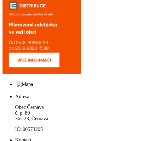
Adresa
Obec Černava
č. p. 80
362 23, Černava
IČ: 00573205
Kontakt