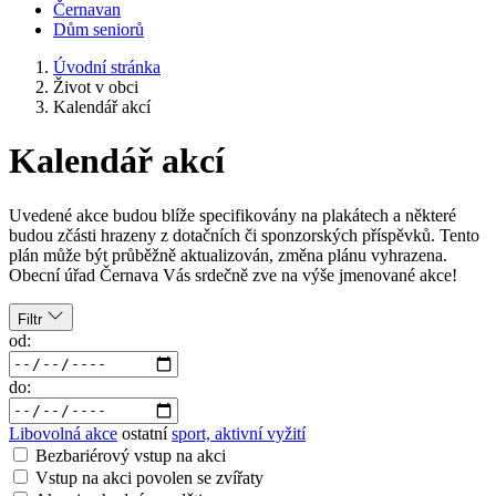
Černavan
Dům seniorů
Úvodní stránka
Život v obci
Kalendář akcí
Kalendář akcí
Uvedené akce budou blíže specifikovány na plakátech a některé
budou zčásti hrazeny z dotačních či sponzorských příspěvků. Tento
plán může být průběžně aktualizován, změna plánu vyhrazena.
Obecní úřad Černava Vás srdečně zve na výše jmenované akce!
Filtr
od:
do:
Libovolná akce
ostatní
sport, aktivní vyžití
Bezbariérový vstup na akci
Vstup na akci povolen se zvířaty