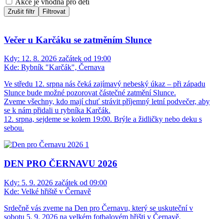
Akce je vhodná pro děti
Zrušit filtr
Filtrovat
Večer u Karčáku se zatměním Slunce
Kdy:
12. 8. 2026 začátek od 19:00
Kde:
Rybník "Karčák", Černava
Ve středu 12. srpna nás čeká zajímavý nebeský úkaz – při západu
Slunce bude možné pozorovat částečné zatmění Slunce.
Zveme všechny, kdo mají chuť strávit příjemný letní podvečer, aby
se k nám přidali u rybníka Karčák.
12. srpna, sejdeme se kolem 19:00. Brýle a židličky nebo deku s
sebou.
DEN PRO ČERNAVU 2026
Kdy:
5. 9. 2026 začátek od 09:00
Kde:
Velké hřiště v Černavě
Srdečně vás zveme na Den pro Černavu, který se uskuteční v
sobotu 5. 9. 2026 na velkém fotbalovém hřišti v Černavě.