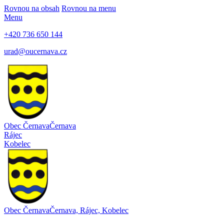
Rovnou na obsah
Rovnou na menu
Menu
+420
736 650 144
urad@oucernava.cz
Obec Černava
Černava
Rájec
Kobelec
Obec Černava
Černava, Rájec, Kobelec