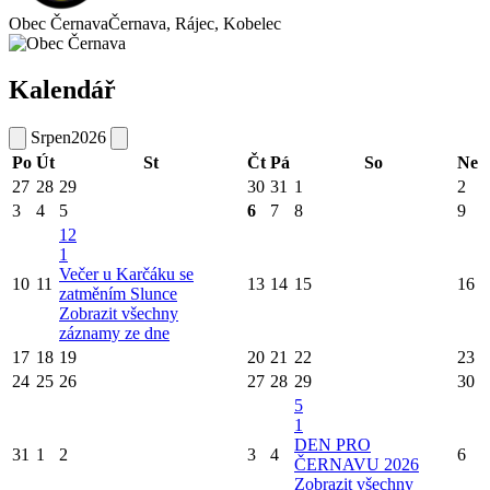
Obec Černava
Černava, Rájec, Kobelec
Kalendář
Srpen
2026
Po
Út
St
Čt
Pá
So
Ne
27
28
29
30
31
1
2
3
4
5
6
7
8
9
12
1
Večer u Karčáku se
10
11
13
14
15
16
zatměním Slunce
Zobrazit všechny
záznamy ze dne
17
18
19
20
21
22
23
24
25
26
27
28
29
30
5
1
DEN PRO
31
1
2
3
4
6
ČERNAVU 2026
Zobrazit všechny