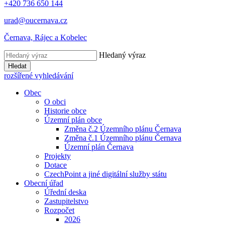
+420
736 650 144
urad@oucernava.cz
Černava, Rájec a Kobelec
Hledaný výraz
Hledat
rozšířené vyhledávání
Obec
O obci
Historie obce
Územní plán obce
Změna č.2 Územního plánu Černava
Změna č.1 Územního plánu Černava
Územní plán Černava
Projekty
Dotace
CzechPoint a jiné digitální služby státu
Obecní úřad
Úřední deska
Zastupitelstvo
Rozpočet
2026