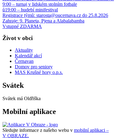
9:00 – turnaj v lidském stolním fotbale
ů19:00 – hudebí minifestival
Registrace týmů: starosta@oucernava.cz do 25.8.2026
Zahraje: 9. Planeta, Pjena a Alabalabamba
Vstupné ZDARMA
Život v obci
Aktuality
Kalendář akcí
Černavan
Domov pro seniory
MAS Krušné hory o.p.s.
Svátek
Svátek má
Oldřiška
Mobilní aplikace
Sledujte informace z našeho webu v
mobilní aplikaci –
V OBRAZE.